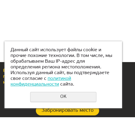
Данный сайт использует файлы cookie и
прочие похожие технологии. В том числе, мы
обрабатываем Ваш IP-адрес для
определения региона местоположения.
Еcли у вас возникли вопросы или предложения,
Используя данный сайт, вы подтверждаете
позвоните по номеру
+375 29 2-111-433
свое согласие с
политикой
или напишите нам
gomel@kiber-one.com
конфиденциальности
сайта.
OK
Забронировать место
Политика конфиденциальности