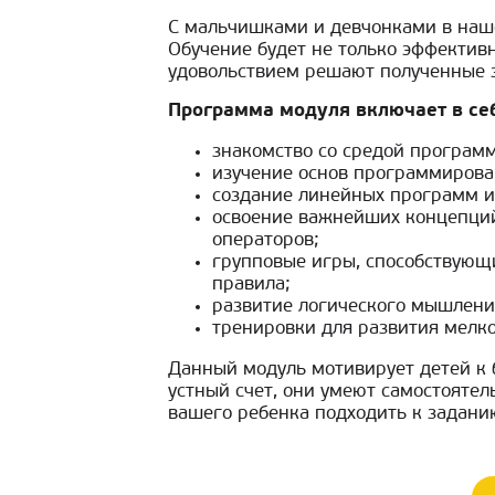
С мальчишками и девчонками в наш
Обучение будет не только эффективн
удовольствием решают полученные за
Программа модуля включает в се
знакомство со средой програм
изучение основ программирова
создание линейных программ и
освоение важнейших концепций 
операторов;
групповые игры, способствующи
правила;
развитие логического мышлени
тренировки для развития мелк
Данный модуль мотивирует детей к 
устный счет, они умеют самостоятел
вашего ребенка подходить к заданию