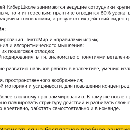
ей КиберШколе занимаются ведущие сотрудники крупны
ым, но и интересным: практике отводится 80% урока, в
дачи и головоломки, а результат их действий виден ср
бя:
мирования ПиктоМир и «правилами игры»;
ния и алгоритмического мышления;
 их пошаговая отладка;
кодирования, в т.ч. знакомство с понятиями ветвлени
е развитию навыков работы в коллективе, умению изл
я, пространственного воображения;
ой моторики и усидчивости, для повышения концентрац
более сложному программированию. К тому же после п
ьно планировать структуру действий и разбивать слож
 креативно, работать самостоятельно и в команде.