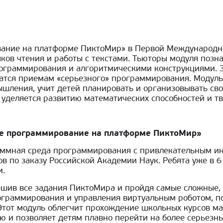
вание на платформе ПиктоМир» в Первой Международ
ков чтения и работы с текстами. Тьюторы модуля поз
ограммирования и алгоритмическими конструкциями. За
чатся приемам «серьезного» программирования. Модул
шления, учит детей планировать и организовывать сво
 уделяется развитию математических способностей и т
ое программирование на платформе ПиктоМир»
аммная среда программирования с привлекательным ин
 по заказу Российской Академии Наук. Ребята уже в 6
и.
ешив все задания ПиктоМира и пройдя самые сложные
ограммирования и управления виртуальным роботом, п
тот модуль облегчит прохождение школьных курсов ма
ю и позволяет детям плавно перейти на более серьезн