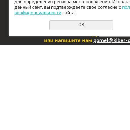
для определения региона местоположения. Исполь
Главная
О КиберШколе
Канику
данный сайт, вы подтверждаете свое согласие с
пол
конфиденциальности
сайта.
OK
Еcли у вас возникли вопросы или
позвоните по номеру
+375 29 2-
или напишите нам
gomel@kiber-
Офис в РФ:
Офис в ОАЭ:
г. Екатеринбург,
Lake Tower,
ул. Сакко и
Mazaya
Ванцетти, 64,
Business Cente
оф.301
AA1, floor 36
Dubai, Jumeira