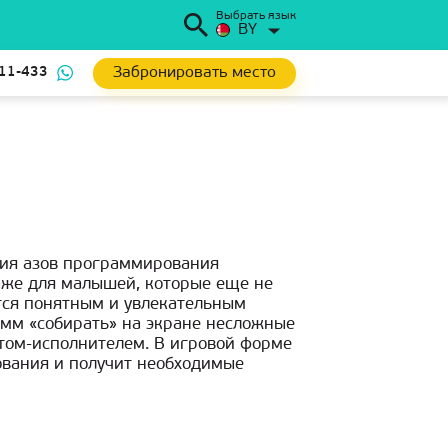
Выбрать язык
BY
Забронировать место
111-433
ия азов программирования
же для малышей, которые еще не
тся понятным и увлекательным
амм «собирать» на экране несложные
том-исполнителем. В игровой форме
вания и получит необходимые