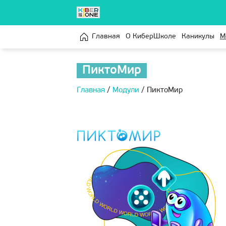
Главная
О КиберШколе
Каникулы
М
ПиктоМир
Главная
/
Модули
/
ПиктоМир