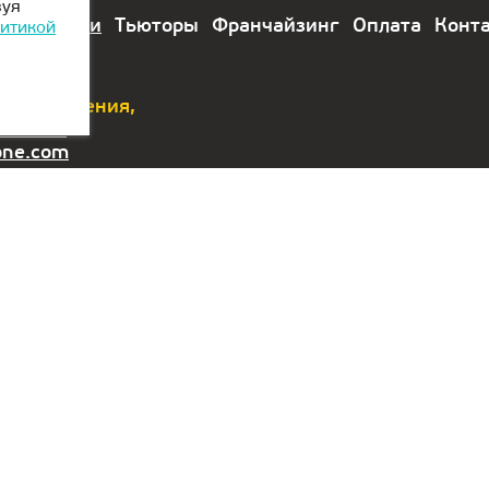
зуя
лы
Модули
Тьюторы
Франчайзинг
Оплата
Конт
итикой
 предложения,
111-433
one.com
Офис в Сербии:
Контакты:
График
работы
Aleksandra
+375 29 2-
Stamboliskog
111-433
r
13a
gomel@kiber-
Belgrade, Serbia
one.com
h
Локации в
Гомеле