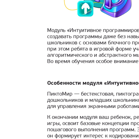
Модуль «Интуитивное программиро
создавать программы даже без навы
школьников с основами блочного пр
при этом ребята в игровой форме у
алгоритмического и абстрактного мы
Во время обучения особое внимание
Особенности модуля «Интуитивн
ПиктоМир — бестекстовая, пиктогр
дошкольников и младших школьников
для управления экранными роботам
К окончании модуля ваш ребенок, р
игры, освоит базовые концепции пр
пошагового выполнения программ. Э
он формирует интерес к кодировани