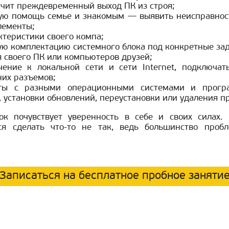
ючит преждевременный выход ПК из строя;
ую помощь семье и знакомым — выявить неисправност
лементы;
актеристики своего компа;
ую комплектацию системного блока под конкретные зад
 своего ПК или компьютеров друзей;
чение к локальной сети и сети Internet, подключ
них разъемов;
оты с разными операционными системами и прогр
 установки обновлений, переустановки или удаления п
к почувствует уверенность в себе и своих силах
я сделать что-то не так, ведь большинство пробл
Записаться на бесплатное пробное заняти