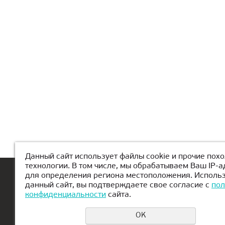
Данный сайт использует файлы cookie и прочие пох
технологии. В том числе, мы обрабатываем Ваш IP-а
для определения региона местоположения. Исполь
Главная
О КиберШколе
Канику
данный сайт, вы подтверждаете свое согласие с
пол
конфиденциальности
сайта.
OK
Еcли у вас возникли вопросы или