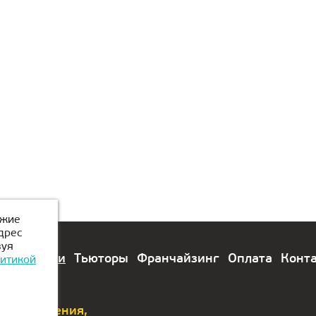
ожие
дрес
зуя
лы
Модули
Тьюторы
Франчайзинг
Оплата
Конт
итикой
 предложения,