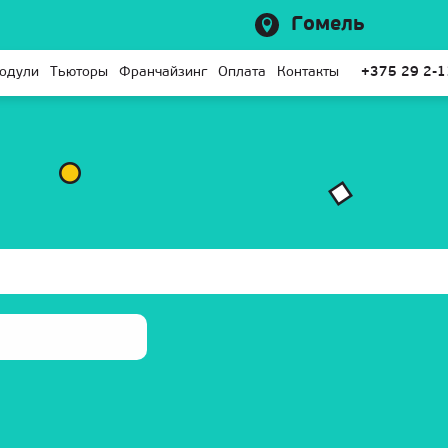
Гомель
одули
Тьюторы
Франчайзинг
Оплата
Контакты
+375 29 2-