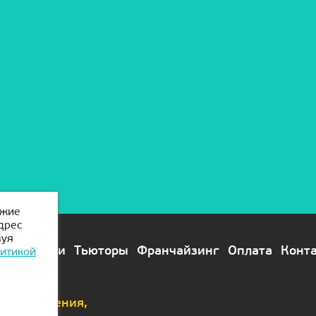
ожие
дрес
зуя
лы
Модули
Тьюторы
Франчайзинг
Оплата
Конт
итикой
 предложения,