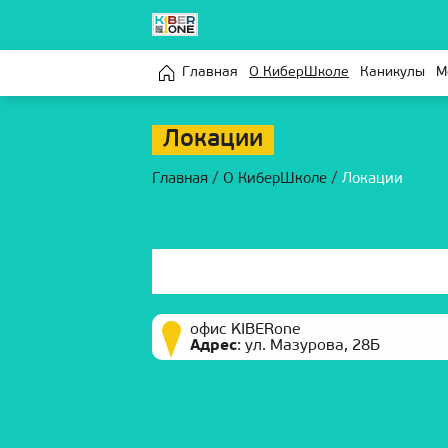
Главная
О КиберШколе
Каникулы
М
Локации
Главная
/
О КиберШколе
/
Локации
офис KIBERone
Адрес
:
ул. Мазурова, 28Б