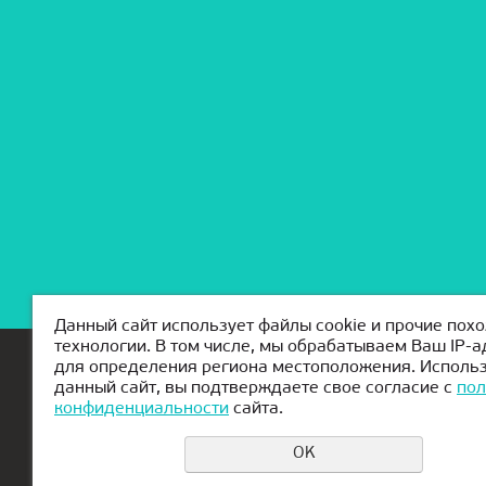
Данный сайт использует файлы cookie и прочие пох
технологии. В том числе, мы обрабатываем Ваш IP-а
для определения региона местоположения. Исполь
Главная
О КиберШколе
Канику
данный сайт, вы подтверждаете свое согласие с
пол
конфиденциальности
сайта.
OK
Еcли у вас возникли вопросы или